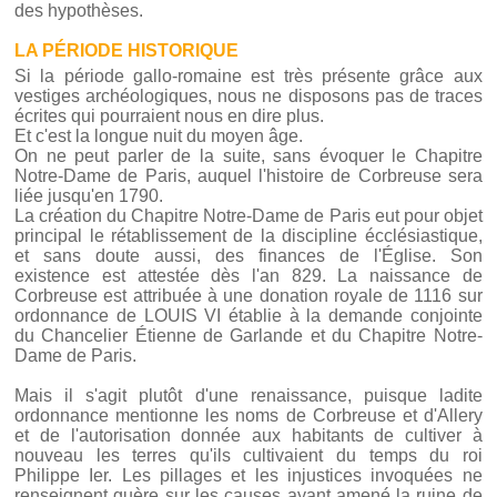
des hypothèses.
LA PÉRIODE HISTORIQUE
Si la période gallo-romaine est très présente grâce aux
vestiges archéologiques, nous ne disposons pas de traces
écrites qui pourraient nous en dire plus.
Et c'est la longue nuit du moyen âge.
On ne peut parler de la suite, sans évoquer le Chapitre
Notre-Dame de Paris, auquel l'histoire de Corbreuse sera
liée jusqu'en 1790.
La création du Chapitre Notre-Dame de Paris eut pour objet
principal le rétablissement de la discipline écclésiastique,
et sans doute aussi, des finances de l'Église. Son
existence est attestée dès l'an 829. La naissance de
Corbreuse est attribuée à une donation royale de 1116 sur
ordonnance de LOUIS VI établie à la demande conjointe
du Chancelier Étienne de Garlande et du Chapitre Notre-
Dame de Paris.
Mais il s'agit plutôt d'une renaissance, puisque ladite
ordonnance mentionne les noms de Corbreuse et d'Allery
et de l'autorisation donnée aux habitants de cultiver à
nouveau les terres qu'ils cultivaient du temps du roi
Philippe Ier. Les pillages et les injustices invoquées ne
renseignent guère sur les causes ayant amené la ruine de