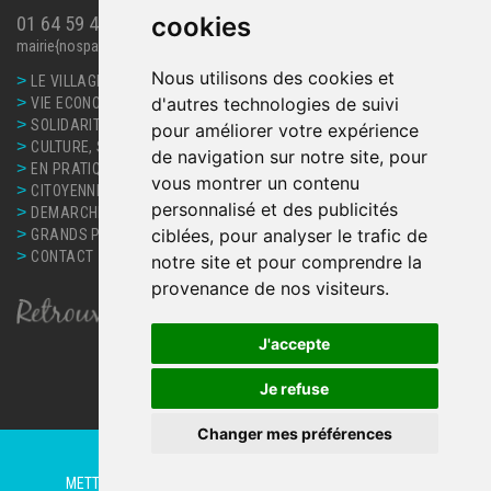
cookies
01 64 59 40 63
mairie{nospam}corbreuse.fr
Nous utilisons des cookies et
>
LE VILLAGE
>
d'autres technologies de suivi
VIE ECONOMIQUE
>
SOLIDARITE, SANTE
pour améliorer votre expérience
>
CULTURE, SPORT ET LOISIRS
de navigation sur notre site, pour
>
EN PRATIQUE
vous montrer un contenu
>
CITOYENNETE
personnalisé et des publicités
>
DEMARCHES ET SERVICES
>
ciblées, pour analyser le trafic de
GRANDS PROJETS
>
CONTACT
notre site et pour comprendre la
provenance de nos visiteurs.
J'accepte
Je refuse
Changer mes préférences
©
MAIRIE DE CORBREUSE 2026
METTRE À JOUR MES PRÉFÉRENCES
|
MENTIONS LÉGALES