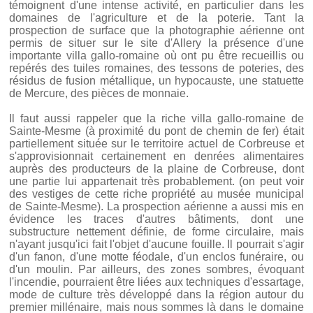
témoignent d'une intense activité, en particulier dans les
domaines de l'agriculture et de la poterie. Tant la
prospection de surface que la photographie aérienne ont
permis de situer sur le site d'Allery la présence d'une
importante villa gallo-romaine où ont pu être recueillis ou
repérés des tuiles romaines, des tessons de poteries, des
résidus de fusion métallique, un hypocauste, une statuette
de Mercure, des pièces de monnaie.
Il faut aussi rappeler que la riche villa gallo-romaine de
Sainte-Mesme (à proximité du pont de chemin de fer) était
partiellement située sur le territoire actuel de Corbreuse et
s'approvisionnait certainement en denrées alimentaires
auprès des producteurs de la plaine de Corbreuse, dont
une partie lui appartenait très probablement. (on peut voir
des vestiges de cette riche propriété au musée municipal
de Sainte-Mesme). La prospection aérienne a aussi mis en
évidence les traces d'autres bâtiments, dont une
substructure nettement définie, de forme circulaire, mais
n'ayant jusqu'ici fait l'objet d'aucune fouille. Il pourrait s'agir
d'un fanon, d'une motte féodale, d'un enclos funéraire, ou
d'un moulin. Par ailleurs, des zones sombres, évoquant
l'incendie, pourraient être liées aux techniques d'essartage,
mode de culture très développé dans la région autour du
premier millénaire, mais nous sommes là dans le domaine