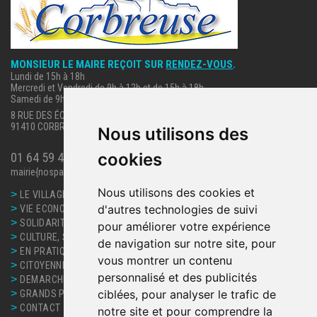
MONSIEUR LE MAIRE REÇOIT SUR
RENDEZ-VOUS
.
Lundi de 15h à 18h
Mercredi et Vendredi de 9h à 12h et de 15h à 18h
Samedi de 9h à 12h.
8 RUE DES ÉCOLES
91410 CORBREUSE
Nous utilisons des
cookies
01 64 59 40 63
mairie{nospam}corbreuse.fr
Nous utilisons des cookies et
>
LE VILLAGE
>
d'autres technologies de suivi
VIE ECONOMIQUE
>
SOLIDARITE, SANTE
pour améliorer votre expérience
>
CULTURE, SPORT ET LOISIRS
de navigation sur notre site, pour
>
EN PRATIQUE
vous montrer un contenu
>
CITOYENNETE
personnalisé et des publicités
>
DEMARCHES ET SERVICES
>
ciblées, pour analyser le trafic de
GRANDS PROJETS
>
CONTACT
notre site et pour comprendre la