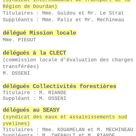
(Syndicat Intercommunal de Transport de la
Région de Dourdan)
Titulaires : Mme. Guidou et Mr. Le Strat
Suppléants : Mme. Palix et Mr. Mechineau
délégué Mission locale
Mme. PIEGUT
délégués à la CLECT
(commission locale d'évaluation des charges
transférées)
M. OSSENI
délégués Collectivités forestières
Titulaire : M. RIANDE
Suppléant : M. OSSENI
délégués au SEASY
(syndicat des eaux et assainissements sud
yvelines)
Titulaires : Mme. KOUAMELAN et M. MECHINEAU
Suppléants : M. THENAULT et M. RIANDE