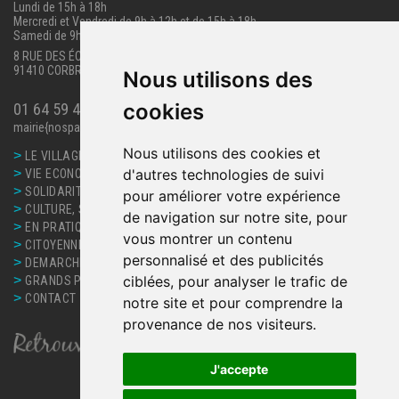
Lundi de 15h à 18h
Mercredi et Vendredi de 9h à 12h et de 15h à 18h
Samedi de 9h à 12h.
8 RUE DES ÉCOLES
91410 CORBREUSE
Nous utilisons des
cookies
01 64 59 40 63
mairie{nospam}corbreuse.fr
Nous utilisons des cookies et
>
LE VILLAGE
>
d'autres technologies de suivi
VIE ECONOMIQUE
>
SOLIDARITE, SANTE
pour améliorer votre expérience
>
CULTURE, SPORT ET LOISIRS
de navigation sur notre site, pour
>
EN PRATIQUE
vous montrer un contenu
>
CITOYENNETE
personnalisé et des publicités
>
DEMARCHES ET SERVICES
>
ciblées, pour analyser le trafic de
GRANDS PROJETS
>
CONTACT
notre site et pour comprendre la
provenance de nos visiteurs.
J'accepte