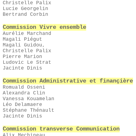
Christelle
Palix
Lucie
Georgelin
Bertrand
Corbin
Commission Vivre ensemble
Aurélie
Marchand
Magali
Piégut
Magali
Guidou
,
Christelle
Palix
Pierre
Marion
Ludovic
Le Strat
Jacinte
Dinis
Commission Administrative et finançière
Romuald
Osseni
Alexandra
Clin
Vanessa
Kouamelan
Léo
Delamaere
Stéphane
Thénault
Jacinte
Dinis
Commission transverse Communication
Alix
Mechineau