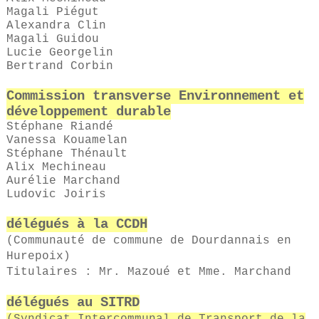
Magali
Piégut
Alexandra
Clin
Magali
Guidou
Lucie
Georgelin
Bertrand
Corbin
Commission transverse Environnement et
développement durable
Stéphane
Riandé
Vanessa
Kouamelan
Stéphane
Thénault
Alix Mechineau
Aurélie Marchand
Ludovic Joiris
délégués à la CCDH
(Communauté de commune de Dourdannais en
Hurepoix)
Titulaires : Mr. Mazoué et Mme. Marchand
délégués au SITRD