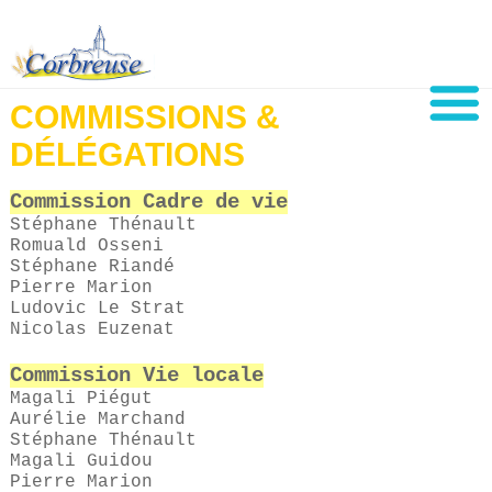
COMMISSIONS &
DÉLÉGATIONS
Commission Cadre de vie
Stéphane
Thénault
Romuald
Osseni
Stéphane
Riandé
Pierre
Marion
Ludovic
Le Strat
Nicolas
Euzenat
Commission Vie locale
Magali
Piégut
Aurélie
Marchand
Stéphane
Thénault
Magali
Guidou
Pierre
Marion